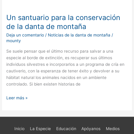
Un
santuario
Un santuario para la conservación
para
la
de la danta de montaña
conservación
Deja un comentario
/
Noticias de la danta de montaña
/
de
mounty
la
danta
Se suele pensar que el último recurso para salvar a una
de
especie al borde de extinción, es recuperar sus últimos
montaña
individuos silvestres e incorporarlos a un programa de cría en
cautiverio, con la esperanza de tener éxito y devolver a su
hábitat natural los animales nacidos en un ambiente
controlado. Si bien existen historias de
Leer más »
Inicio
La Especie
Educación
Apóyanos
Medios