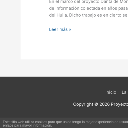
En el marco del proyecto Danta de Mont
de información colectada en años pasa
del Huila. Dicho trabajo es en cierto s
Leer más »
Inicio
La
Copyright © 2026
Proyect
Este sitio web utiliza cookies para que usted tenga la mejor experiencia de us
enlace para mayor información.