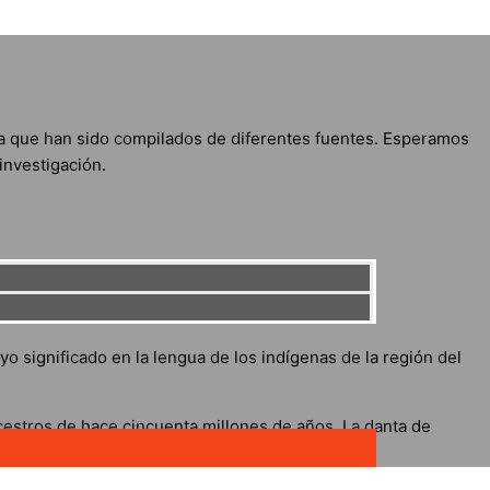
aña que han sido compilados de diferentes fuentes. Esperamos
investigación.
o significado en la lengua de los indígenas de la región del
estros de hace cincuenta millones de años. La danta de