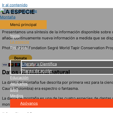
Ir al contenido
LA ESPECIE
Tapirus pinchaque
Menú principal
Presentamos una síntesis de la información disponible sobre 
Inicio
añadir continuamente nueva información a medida que se disp
La especie
Photos ©2017 Fondation Segré World Tapir Conservation Pr
Recursos
Literatura Científica
Planes de acción
Datos de historia natural
Educación
La danta de montaña fue descrita por primera vez para la cienc
Apóyanos
Cauca (Colombia) era espectro o fantasma.
Blog
Medios
La danta de montaña es una de las cuatro especies de dantas
Apóyanos
montaña es la única especie presente en las altas montañas a